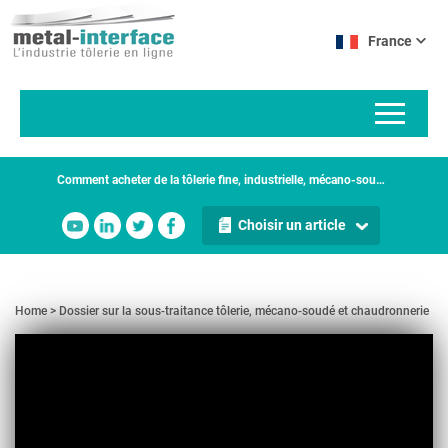
Aller
Panneau de gestion des cookies
au
France
contenu
principal
Comment acheter de la tôlerie fine, industrielle, mécano-soudure, etc. ?
Choisir un article
Home
Dossier sur la sous-traitance tôlerie, mécano-soudé et chaudronnerie