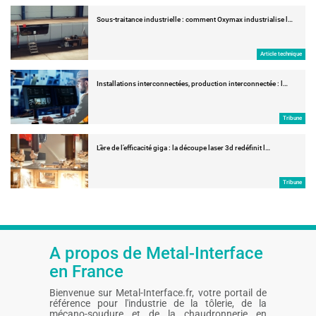
Sous-traitance industrielle : comment Oxymax industrialise l…
Article technique
Installations interconnectées, production interconnectée : l…
Tribune
L’ère de l’efficacité giga : la découpe laser 3d redéfinit l…
Tribune
A propos de Metal-Interface
en France
Bienvenue sur Metal-Interface.fr, votre portail de
référence pour l'industrie de la tôlerie, de la
mécano-soudure et de la chaudronnerie en