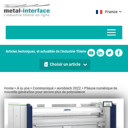
Aller
Panneau de gestion des cookies
au
France
contenu
principal
Articles techniques, et actualités de l'industrie Tôlerie
Choisir un article
Home
À la une
Communiqué
euroblech 2022
Plieuse numérique de
nouvelle génération pour encore plus de polyvalence