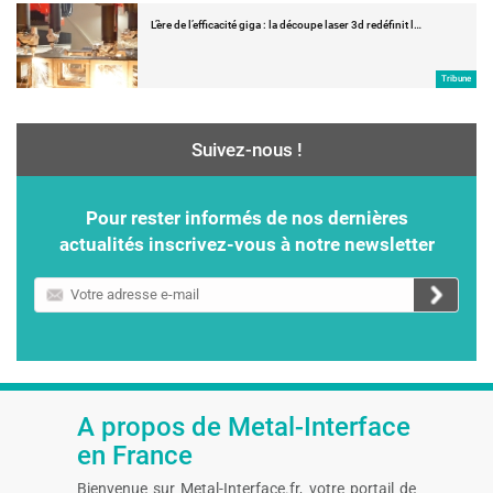
L’ère de l’efficacité giga : la découpe laser 3d redéfinit l…
Tribune
Suivez-nous !
Pour rester informés de nos dernières
actualités inscrivez-vous à notre newsletter
Votre
adresse
e-
mail
A propos de Metal-Interface
en France
Bienvenue sur Metal-Interface.fr, votre portail de