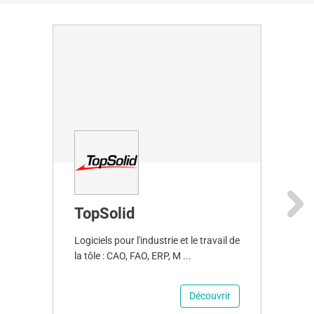
TopSolid
Next
Logiciels pour l'industrie et le travail de
Dé
la tôle : CAO, FAO, ERP, M ...
au
Découvrir