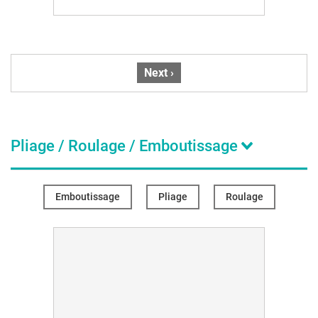
Pagination
Page
Next ›
suivante
Pliage / Roulage / Emboutissage
Emboutissage
Pliage
Roulage