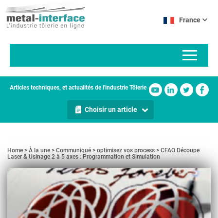
Aller
Panneau de gestion des cookies
au
France
contenu
principal
Articles techniques, et actualités de l'industrie Tôlerie
Choisir un article
Home
À la une
Communiqué
optimisez vos process
CFAO Découpe
Laser & Usinage 2 à 5 axes : Programmation et Simulation