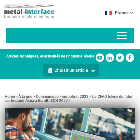
Aller
Panneau de gestion des cookies
au
France
contenu
principal
Articles techniques, et actualités de l'industrie Tôlerie
Choisir un article
Home
À la une
Communiqué
euroblech 2022
La CFAO tôlerie du futur
sur le stand Alma à EuroBLECH 2022 !