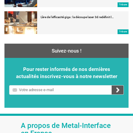
Tribune
L’ère de l’efficacité giga : la découpe laser 3d redéfinit l…
Tribune
Suivez-nous !
Pour rester informés de nos dernières
actualités inscrivez-vous à notre newsletter
Votre
adresse
e-
mail
A propos de Metal-Interface