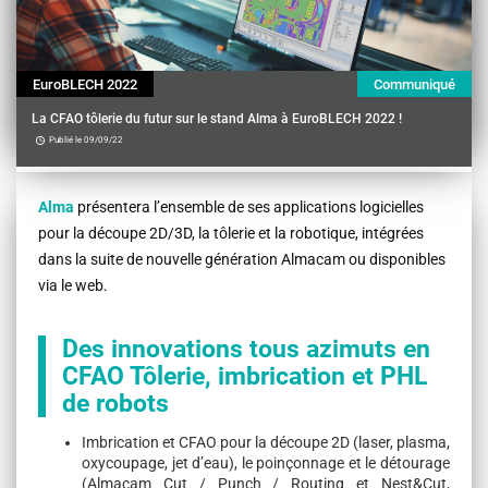
EuroBLECH 2022
Communiqué
La CFAO tôlerie du futur sur le stand Alma à EuroBLECH 2022 !
Publié le 09/09/22
Contenu
Alma
présentera l’ensemble de ses applications logicielles
pour la découpe 2D/3D, la tôlerie et la robotique, intégrées
dans la suite de nouvelle génération Almacam ou disponibles
via le web.
Des innovations tous azimuts en
CFAO Tôlerie, imbrication et PHL
de robots
Imbrication et CFAO pour la découpe 2D (laser, plasma,
oxycoupage, jet d’eau), le poinçonnage et le détourage
(Almacam Cut / Punch / Routing et Nest&Cut,