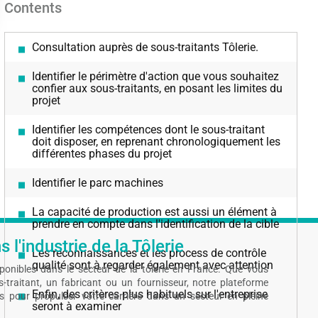
Contents
Consultation auprès de sous-traitants Tôlerie.
Identifier le périmètre d'action que vous souhaitez
confier aux sous-traitants, en posant les limites du
projet
Identifier les compétences dont le sous-traitant
doit disposer, en reprenant chronologiquement les
différentes phases du projet
Identifier le parc machines
La capacité de production est aussi un élément à
prendre en compte dans l'identification de la cible
 l'industrie de la Tôlerie
Les reconnaissances et les process de contrôle
qualité sont à regarder également avec attention
sponibles dans le secteur de la tôlerie en France. Que vous
traitant, un fabricant ou un fournisseur, notre plateforme
Enfin, des critères plus habituels sur l'entreprise
és pour propulser votre carrière dans un secteur en pleine
seront à examiner