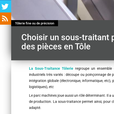
Tôlerie fine ou de précision
Choisir un sous-traitant 
des pièces en Tôle
Contenu
La Sous-Traitance Tôlerie
regroupe un ensemble de
industriels très variés : découpe ou poinçonnage de p
intégration globale (électronique, informatique, etc)
logistiques), etc
Le parc machines joue aussi un rôle déterminant. Il a un
de production. La sous-traitance permet ainsi, pour 
adapté.