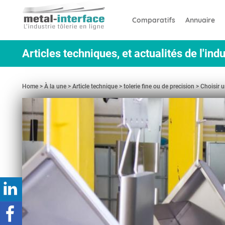
Aller
Panneau de gestion des cookies
au
Comparatifs
Annuaire
contenu
principal
Articles techniques, et actualités de l'indu
Home
À la une
Article technique
tolerie fine ou de precision
Choisir u