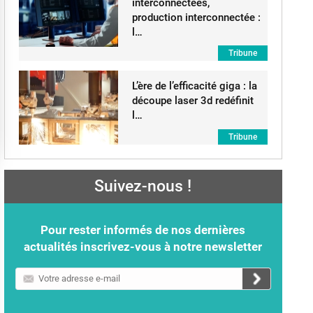
interconnectées,
production interconnectée :
l…
Tribune
L’ère de l’efficacité giga : la
découpe laser 3d redéfinit
l…
Tribune
Suivez-nous !
Pour rester informés de nos dernières
actualités inscrivez-vous à notre newsletter
Votre
adresse
e-