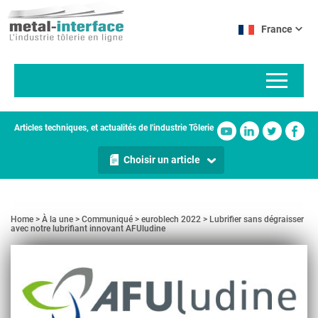
Aller
Panneau de gestion des cookies
au
France
contenu
principal
Articles techniques, et actualités de l'industrie Tôlerie
Choisir un article
Home
À la une
Communiqué
euroblech 2022
Lubrifier sans dégraisser
avec notre lubrifiant innovant AFUludine