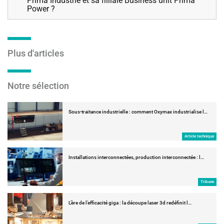
Prima Industrie et sa filliale Business unit Prima
Power ?
Plus d'articles
Notre sélection
Sous-traitance industrielle : comment Oxymax industrialise l…
Article technique
Installations interconnectées, production interconnectée : l…
Tribune
L’ère de l’efficacité giga : la découpe laser 3d redéfinit l…