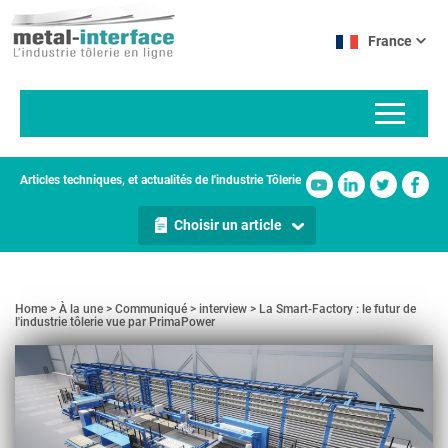
Aller
Panneau de gestion des cookies
au
France
contenu
principal
Articles techniques, et actualités de l'industrie Tôlerie
Choisir un article
Home
À la une
Communiqué
interview
La Smart-Factory : le futur de
l'industrie tôlerie vue par PrimaPower