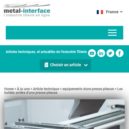
Aller
Panneau de gestion des cookies
au
France
contenu
principal
Articles techniques, et actualités de l'industrie Tôlerie
Choisir un article
Home
À la une
Article technique
equipements dune presse plieuse
Les
butées arrière d'une presse plieuse