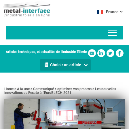
Aller
Panneau de gestion des cookies
au
France
contenu
principal
Articles techniques, et actualités de l'industrie Tôlerie
Choisir un article
Home
À la une
Communiqué
optimisez vos process
Les nouvelles
innovations de Resato à l'EuroBLECH 2021