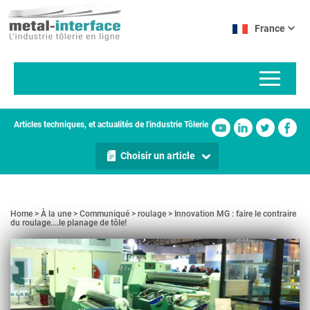
Aller
Panneau de gestion des cookies
au
France
contenu
principal
Articles techniques, et actualités de l'industrie Tôlerie
Choisir un article
Home
À la une
Communiqué
roulage
Innovation MG : faire le contraire
du roulage....le planage de tôle!