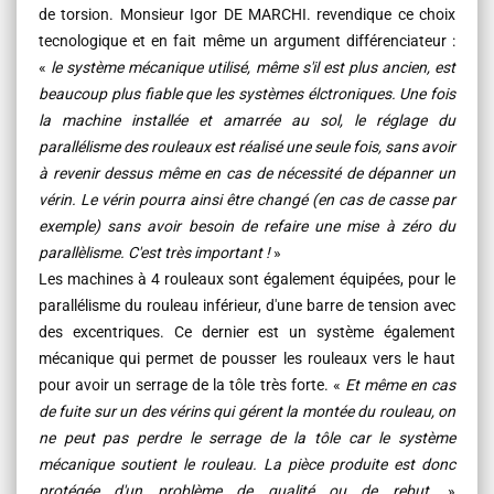
de torsion. Monsieur Igor DE MARCHI. revendique ce choix
tecnologique et en fait même un argument différenciateur :
«
le système mécanique utilisé, même s'il est plus ancien, est
beaucoup plus fiable que les systèmes élctroniques. Une fois
la machine installée et amarrée au sol, le réglage du
parallélisme des rouleaux est réalisé une seule fois, sans avoir
à revenir dessus même en cas de nécessité de dépanner un
vérin. Le vérin pourra ainsi être changé (en cas de casse par
exemple) sans avoir besoin de refaire une mise à zéro du
parallèlisme. C'est très important !
»
Les machines à 4 rouleaux sont également équipées, pour le
parallélisme du rouleau inférieur, d'une barre de tension avec
des excentriques. Ce dernier est un système également
mécanique qui permet de pousser les rouleaux vers le haut
pour avoir un serrage de la tôle très forte. «
Et même en cas
de fuite sur un des vérins qui gérent la montée du rouleau, on
ne peut pas perdre le serrage de la tôle car le système
mécanique soutient le rouleau. La pièce produite est donc
protégée d'un problème de qualité ou de rebut.
»