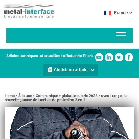
Aller
Panneau de gestion des cookies
au
France
contenu
principal
Articles techniques, et actualités de l'industrie Tôlerie
Choisir un article
Home
À la une
Communiqué
global industrie 2022
uvex i-range : la
nouvelle gamme de lunettes de protection 3 en 1