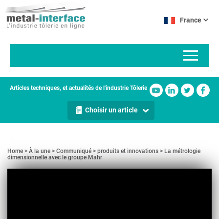
Aller
Panneau de gestion des cookies
au
France
contenu
principal
Articles techniques, et actualités de l'industrie Tôlerie
Choisir un article
Home
À la une
Communiqué
produits et innovations
La métrologie
dimensionnelle avec le groupe Mahr