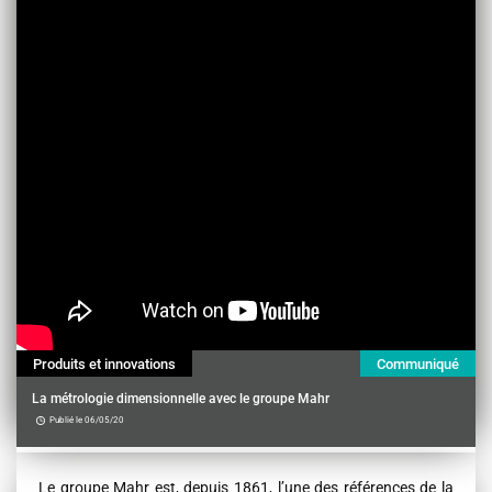
Produits et innovations
Communiqué
La métrologie dimensionnelle avec le groupe Mahr
Publié le 06/05/20
Contenu
Le groupe Mahr est, depuis 1861, l’une des références de la