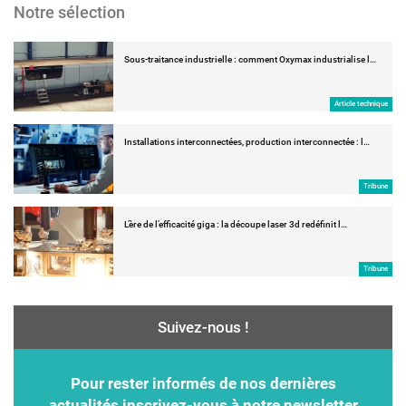
Notre sélection
Sous-traitance industrielle : comment Oxymax industrialise l…
Article technique
Installations interconnectées, production interconnectée : l…
Tribune
L’ère de l’efficacité giga : la découpe laser 3d redéfinit l…
Tribune
Suivez-nous !
Pour rester informés de nos dernières
actualités inscrivez-vous à notre newsletter