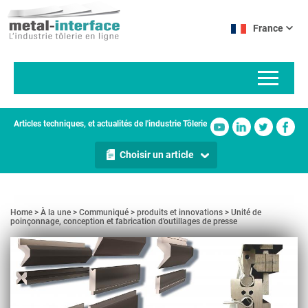
Aller
Panneau de gestion des cookies
au
France
contenu
principal
Articles techniques, et actualités de l'industrie Tôlerie
Choisir un article
Home
À la une
Communiqué
produits et innovations
Unité de
poinçonnage, conception et fabrication d'outillages de presse