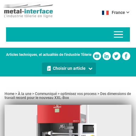
Aller
Panneau de gestion des cookies
au
France
contenu
principal
Articles techniques, et actualités de l'industrie Tôlerie
Choisir un article
Home
À la une
Communiqué
optimisez vos process
Des dimensions de
travail record pour le nouveau XXL-Box