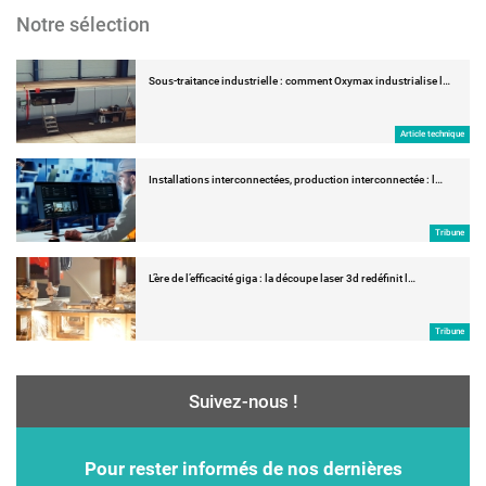
Notre sélection
Sous-traitance industrielle : comment Oxymax industrialise l…
Article technique
Installations interconnectées, production interconnectée : l…
Tribune
L’ère de l’efficacité giga : la découpe laser 3d redéfinit l…
Tribune
Suivez-nous !
Pour rester informés de nos dernières