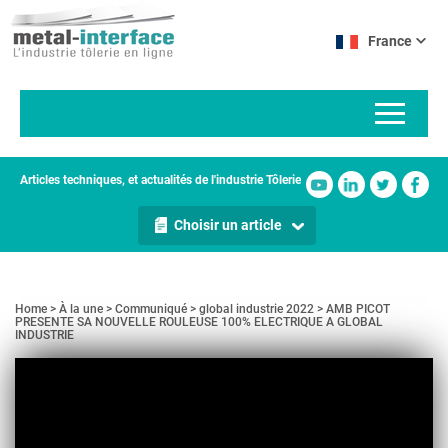
Aller
Panneau de gestion des cookies
au
France
contenu
principal
Articles techniques, et actualités de l'industrie Tôlerie
Choisir un article
Home
À la une
Communiqué
global industrie 2022
AMB PICOT
PRESENTE SA NOUVELLE ROULEUSE 100% ELECTRIQUE A GLOBAL
INDUSTRIE