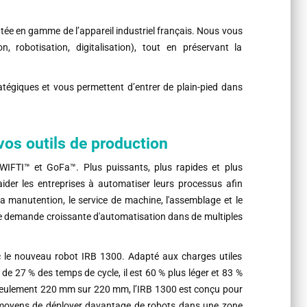
ntée en gamme de l’appareil industriel français. Nous vous
, robotisation, digitalisation), tout en préservant la
égiques et vous permettent d’entrer de plain-pied dans
os outils de production
IFTI™ et GoFa™. Plus puissants, plus rapides et plus
er les entreprises à automatiser leurs processus afin
la manutention, le service de machine, l'assemblage et le
 demande croissante d'automatisation dans de multiples
ec le nouveau robot IRB 1300. Adapté aux charges utiles
 de 27 % des temps de cycle, il est 60 % plus léger et 83 %
seulement 220 mm sur 220 mm, l’IRB 1300 est conçu pour
es moyens de déployer davantage de robots dans une zone