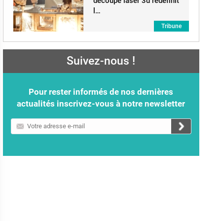
découpe laser 3d redéfinit
l…
Tribune
Suivez-nous !
Pour rester informés de nos dernières
actualités inscrivez-vous à notre newsletter
Votre
adresse
e-
mail