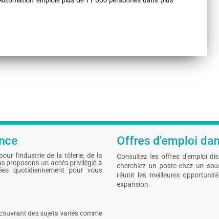
 Automation emploie plus de 11 000 personnes dans plus
ance
Offres d'emploi dans
ur l'industrie de la tôlerie, de la
Consultez les offres d'emploi di
s proposons un accès privilégié à
cherchiez un poste chez un sous-
sées quotidiennement pour vous
réunit les meilleures opportunit
expansion.
s couvrant des sujets variés comme