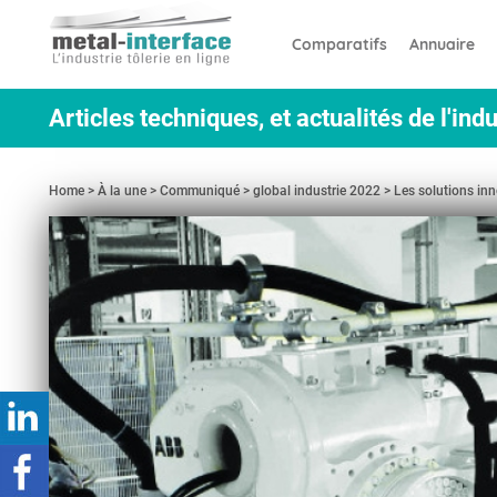
Aller
Panneau de gestion des cookies
au
Comparatifs
Annuaire
contenu
principal
Articles techniques, et actualités de l'indu
Home
À la une
Communiqué
global industrie 2022
Les solutions in