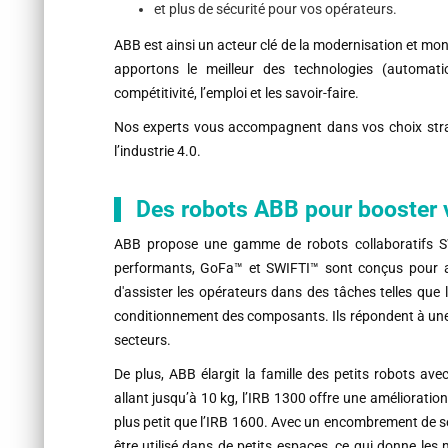
et plus de sécurité pour vos opérateurs.
ABB est ainsi un acteur clé de la modernisation et mo
apportons le meilleur des technologies (automation
compétitivité, l’emploi et les savoir-faire.
Nos experts vous accompagnent dans vos choix strat
l’industrie 4.0.
Des robots ABB pour booster v
ABB propose une gamme de robots collaboratifs SW
performants, GoFa™ et SWIFTI™ sont conçus pour aid
d'assister les opérateurs dans des tâches telles que 
conditionnement des composants. Ils répondent à une
secteurs.
De plus, ABB élargit la famille des petits robots av
allant jusqu’à 10 kg, l’IRB 1300 offre une amélioration
plus petit que l’IRB 1600. Avec un encombrement de 
être utilisé dans de petits espaces, ce qui donne l