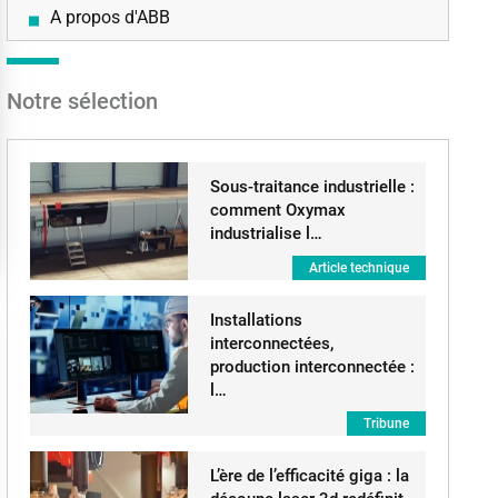
A propos d'ABB
Notre sélection
Sous-traitance industrielle :
comment Oxymax
industrialise l…
Article technique
Installations
interconnectées,
production interconnectée :
l…
Tribune
L’ère de l’efficacité giga : la