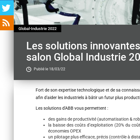
Global-Industrie 2022
Les solutions innovante
salon Global Industrie 2
Publié le 18/03/22
Contenu
Fort de son expertise technologique et de sa connais
afin d'aider les industriels à bâtir un futur plus producti
Les solutions d'ABB vous permettent :
des gains de productivité (automatisation & rob
la baisse des coûts d’exploitation (20% du coû
économies OPEX
un pilotage plus efficace, précis (contrôle à dist