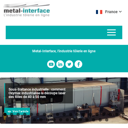
Aller
Panneau de gestion des cookies
au
France
contenu
principal
Metal-Interface, l'industrie tôlerie en ligne
Sous-traitance industrielle : comment
Oxymax industrialise la découpe laser
des tôles de 40 à 50 mm
Voir l’article