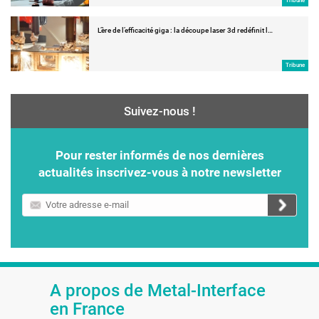
Tribune
L’ère de l’efficacité giga : la découpe laser 3d redéfinit l…
Tribune
Suivez-nous !
Pour rester informés de nos dernières
actualités inscrivez-vous à notre newsletter
Votre
adresse
e-
mail
A propos de Metal-Interface
en France