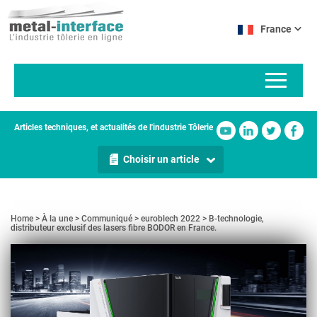
Aller
Panneau de gestion des cookies
au
France
contenu
principal
Articles techniques, et actualités de l'industrie Tôlerie
Choisir un article
Home
À la une
Communiqué
euroblech 2022
B-technologie,
distributeur exclusif des lasers fibre BODOR en France.