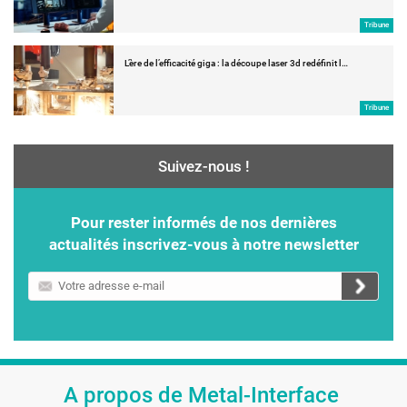
Tribune
L’ère de l’efficacité giga : la découpe laser 3d redéfinit l…
Tribune
Suivez-nous !
Pour rester informés de nos dernières
actualités inscrivez-vous à notre newsletter
Votre
adresse
e-
mail
A propos de Metal-Interface