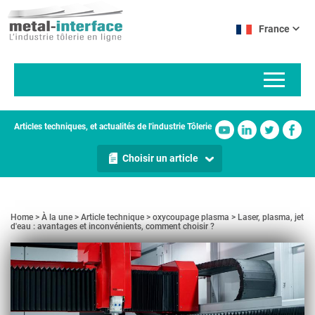
Aller
Panneau de gestion des cookies
au
France
contenu
principal
Articles techniques, et actualités de l'industrie Tôlerie
Choisir un article
Home
À la une
Article technique
oxycoupage plasma
Laser, plasma, jet
d'eau : avantages et inconvénients, comment choisir ?