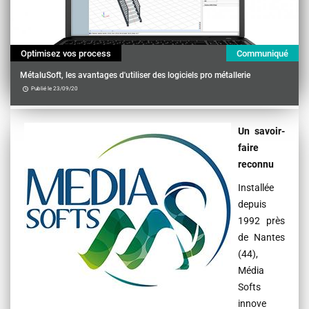
Optimisez vos process
Communiqué
MétaluSoft, les avantages d'utiliser des logiciels pro métallerie
Publié le 23/09/20
Contenu
Un savoir-
faire
reconnu
Installée
depuis
1992 près
de Nantes
(44),
Média
Softs
innove