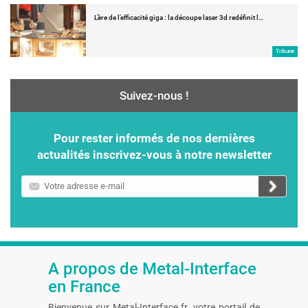
L’ère de l’efficacité giga : la découpe laser 3d redéfinit l…
Tribune
Suivez-nous !
Pour rester informés de nos dernières
actualités inscrivez-vous à notre newsletter
Votre
adresse
e-
mail
A propos de Metal-Interface
en France
Bienvenue sur Metal-Interface.fr, votre portail de