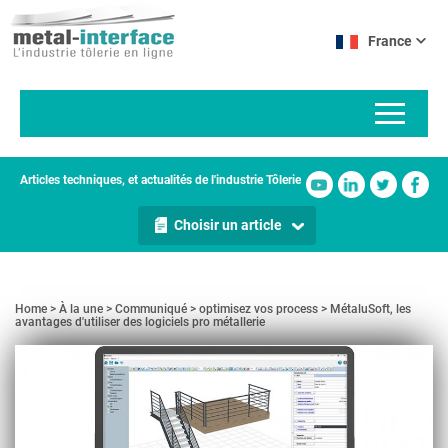
Aller
Panneau de gestion des cookies
au
France
contenu
principal
Articles techniques, et actualités de l'industrie Tôlerie
Choisir un article
Home
À la une
Communiqué
optimisez vos process
MétaluSoft, les
avantages d'utiliser des logiciels pro métallerie