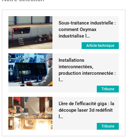
Sous-traitance industrielle :
comment Oxymax
industrialise l…
Article technique
Installations
interconnectées,
production interconnectée :
l…
Tribune
L’ère de l’efficacité giga : la
découpe laser 3d redéfinit
l…
Tribune