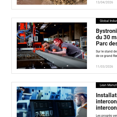
13/04/2026
Global Indus
Bystroni
du 30 ma
Parc des
Sur le stand de
de ce grand Re
11/03/2026
Lean Manuf
Installa
intercon
intercon
Les progrès ver