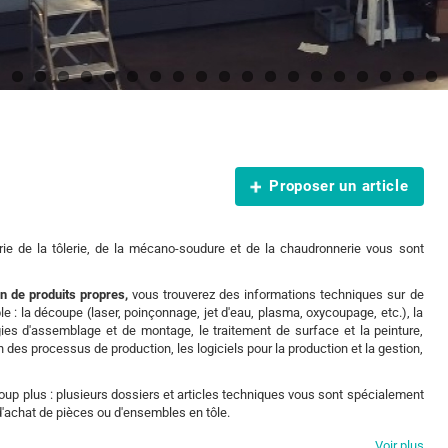
Proposer un article
rie de la tôlerie, de la mécano-soudure et de la chaudronnerie vous sont
on de produits propres,
vous trouverez des informations techniques sur de
 la découpe (laser, poinçonnage, jet d'eau, plasma, oxycoupage, etc.), la
ogies d'assemblage et de montage, le traitement de surface et la peinture,
des processus de production, les logiciels pour la production et la gestion,
oup plus : plusieurs dossiers et articles techniques vous sont spécialement
'achat de pièces ou d'ensembles en tôle.
iciels ou de consommables pour la tôlerie :
cette plate-forme d'articles
Voir plus