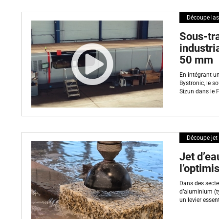
techniques peut vous permettre de mieux appréhender les problématiques
répondre.
Découpe las
Toutes nos publications articles et vidéos sont labellisés «article techni
Sous-tr
Des communications d'entreprises sont également publiés, sans contrôl
industri
50 mm
En intégrant u
Bystronic, le s
Sizun dans le F
Découpe jet
Jet d’ea
l’optimi
Dans des secte
d’aluminium (ty
un levier essent