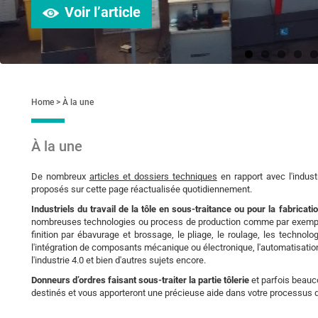
Voir l’article
Home
À la une
À la une
De nombreux
articles et dossiers techniques
en rapport avec l'indust
proposés sur cette page réactualisée quotidiennement.
Industriels du travail de la tôle en sous-traitance ou pour la fabricati
nombreuses technologies ou process de production comme par exemple :
finition par ébavurage et brossage, le pliage, le roulage, les technol
l'intégration de composants mécanique ou électronique, l'automatisation 
l'industrie 4.0 et bien d'autres sujets encore.
Donneurs d’ordres faisant sous-traiter la partie tôlerie
et parfois beauc
destinés et vous apporteront une précieuse aide dans votre processus d
Fabricants, éditeurs, revendeurs de machines, d'outillages, de log