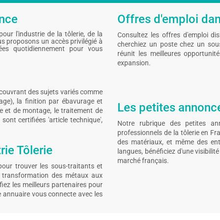
ance
Offres d'emploi dans
ur l'industrie de la tôlerie, de la
Consultez les offres d'emploi di
s proposons un accès privilégié à
cherchiez un poste chez un sous-
sées quotidiennement pour vous
réunit les meilleures opportunit
expansion.
s couvrant des sujets variés comme
ge), la finition par ébavurage et
Les petites annonces
ge et de montage, le traitement de
ont certifiées 'article technique',
Notre rubrique des petites an
professionnels de la tôlerie en F
des matériaux, et même des entr
rie Tôlerie
langues, bénéficiez d'une visibili
marché français.
pour trouver les sous-traitants et
la transformation des métaux aux
iez les meilleurs partenaires pour
tre annuaire vous connecte avec les