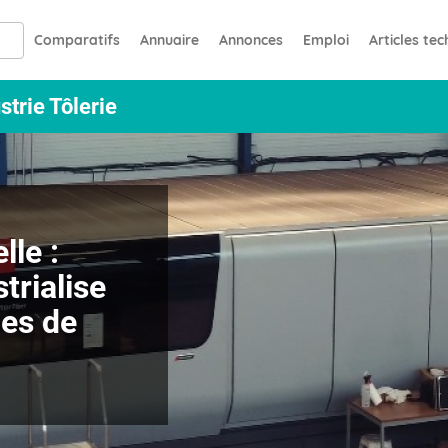
Comparatifs
Annuaire
Annonces
Emploi
Articles te
strie Tôlerie
lle :
rialise
les de