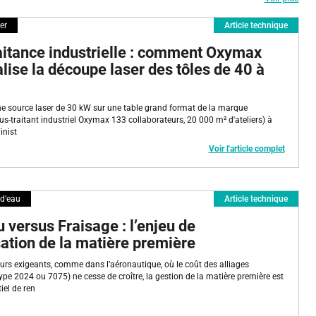
 des industriels et de partager les solutions que vous pouvez offrir pour y
er
Article technique
que», garantissant au lecteur la qualité technique de l'information.
aitance industrielle : comment Oxymax
e de Metal Interface, et portent la mention «Communiqué de presse».
alise la découpe laser des tôles de 40 à
ne source laser de 30 kW sur une table grand format de la marque
ous-traitant industriel Oxymax 133 collaborateurs, 20 000 m² d'ateliers) à
inist
Voir l'article complet
 d'eau
Article technique
u versus Fraisage : l’enjeu de
sation de la matière première
urs exigeants, comme dans l’aéronautique, où le coût des alliages
pe 2024 ou 7075) ne cesse de croître, la gestion de la matière première est
iel de ren