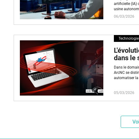
artificielle (I
usine autonom
06/03/2026
Technologie
L'évolut
dans le 
Dans le domain
ArcNC se disti
automatiser l
05/03/2026
Voi