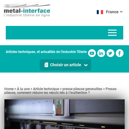
Aller
Panneau de gestion des cookies
au
France
contenu
principal
Articles techniques, et actualités de l'industrie Tôlerie
Choisir un article
Home
À la une
Article technique
presse plieuse generalites
Presse-
plieuse, comment réduire les rebuts liés à l’inattention ?