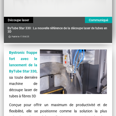
Découpe laser
Communiqué
ByTube Star 330 : La nouvelle référence de la découpe laser de tubes en
3D
Publié le 17/04/25
Contenu
Bystronic frappe
fort avec le
lancement de la
ByTube Star 330
,
sa toute dernière
machine de
découpe laser de
tubes à fibres 3D
Conçue pour offrir un maximum de productivité et de
flexibilité, elle se positionne comme la solution la plus