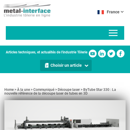
Aller
Panneau de gestion des cookies
au
France
contenu
principal
Articles techniques, et actualités de l'industrie Tôlerie
Choisir un article
Home
À la une
Communiqué
Découpe laser
ByTube Star 330 : La
nouvelle référence de la découpe laser de tubes en 3D