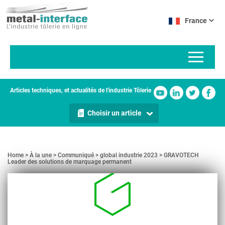
Aller
Panneau de gestion des cookies
au
France
contenu
principal
Articles techniques, et actualités de l'industrie Tôlerie
Choisir un article
Home
À la une
Communiqué
global industrie 2023
GRAVOTECH
Leader des solutions de marquage permanent