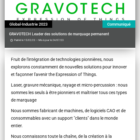
Global-Industrie 2023
Communiqué
GRAVOTECH Leader des solutions de marquage permanent
Publié le 15/02/23 — Mis à jour le 24/07/23
Contenu
Fruit de l'intégration de technologies pionnières, nous
explorons constamment de nouvelles solutions pour innover
et façonner l'avenir the Expression of Things.
Laser, gravure mécanique, rayage et micro-percussion : nous
sommes les seuls à être pionniers et maîtriser tous ces types
de marquage
Nous sommes fabricant de machines, de logiciels CAO et de
consommables avec un support "clients" dans le monde
entier.
Nous connaissons toute la chaîne, de la création à la