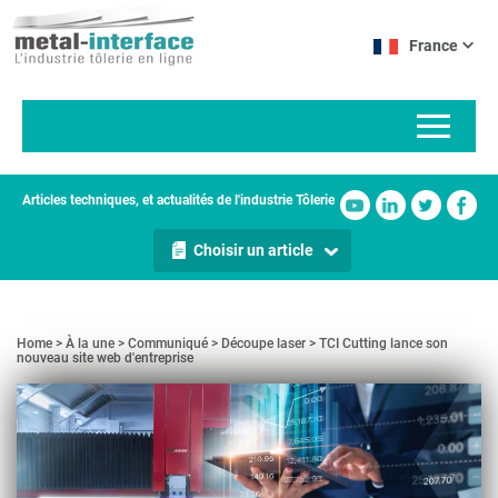
Aller
Panneau de gestion des cookies
au
France
contenu
principal
Articles techniques, et actualités de l'industrie Tôlerie
Choisir un article
Home
À la une
Communiqué
Découpe laser
TCI Cutting lance son
nouveau site web d'entreprise