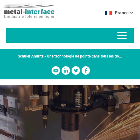
Aller
Panneau de gestion des cookies
au
France
contenu
principal
Schuler Andritz - Une technologie de pointe dans tous les domaines de la technique de formage